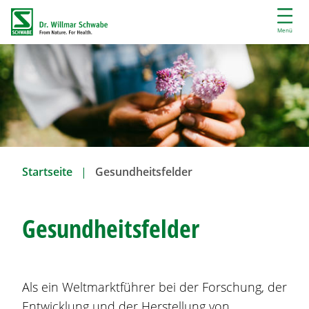
D
i
Menü
r
e
k
t
z
u
m
I
Startseite
Gesundheitsfelder
n
h
a
Gesundheitsfelder
l
t
Als ein Weltmarktführer bei der Forschung, der
Entwicklung und der Herstellung von