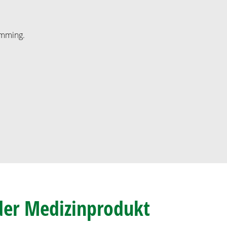
amming.
der Medizinprodukt