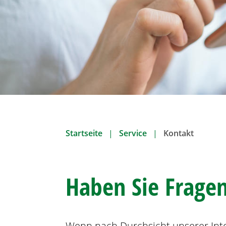
o
n
Startseite
Service
Kontakt
Haben Sie Fragen
Wenn nach Durchsicht unserer Inte