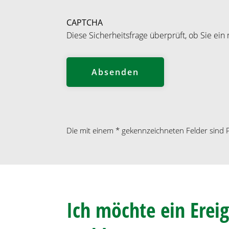
a
t
CAPTCHA
e
Diese Sicherheitsfrage überprüft, ob Sie e
n
s
c
h
u
t
z
Die mit einem * gekennzeichneten Felder sind Pf
Ich möchte ein Ere