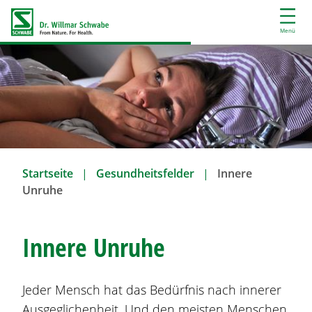
D
i
Menü
r
e
k
t
z
u
m
I
Startseite
Gesundheitsfelder
Innere
n
Unruhe
h
a
l
Innere Unruhe
t
Jeder Mensch hat das Bedürfnis nach innerer
Ausgeglichenheit. Und den meisten Menschen