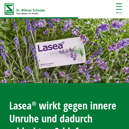
D
i
Menü
r
e
k
t
z
u
m
I
n
h
a
l
t
Lasea®
wirkt gegen innere
Unruhe und dadurch