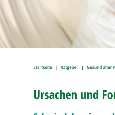
o
n
Startseite
Ratgeber
Gesund älter 
Ursachen und Fo