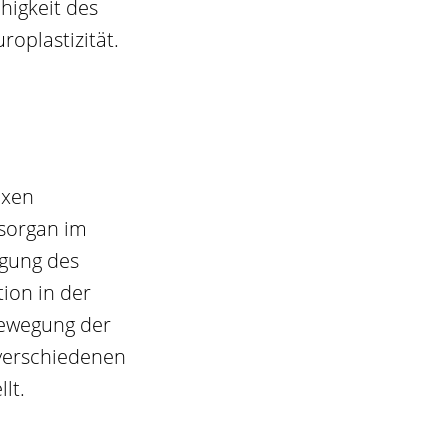
higkeit des
oplastizität.
exen
sorgan im
egung des
ion in der
Bewegung der
verschiedenen
lt.