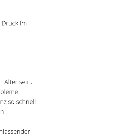
 Druck im
 Alter sein.
obleme
nz so schnell
en
chlassender