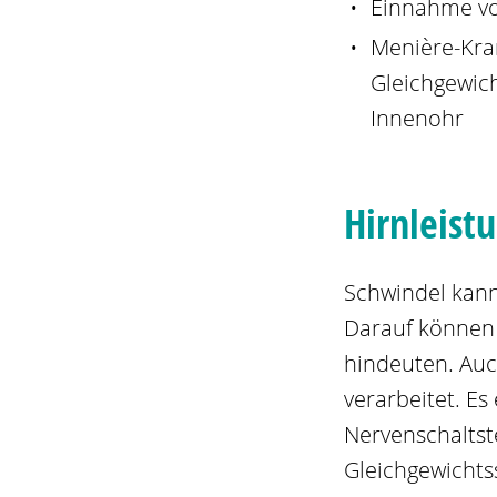
Einnahme v
Menière-Kra
Gleichgewic
Innenohr
Hirnleist
Schwindel kann
Darauf können
hindeuten. Auc
verarbeitet. E
Nervenschaltste
Gleichgewichts