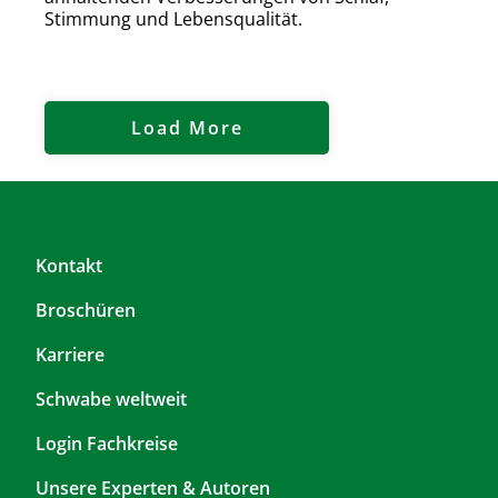
Stimmung und Lebensqualität.
Load More
F
Kontakt
o
Broschüren
o
t
Karriere
e
r
F
Schwabe weltweit
T
o
Login Fachkreise
o
o
p
t
Unsere Experten & Autoren