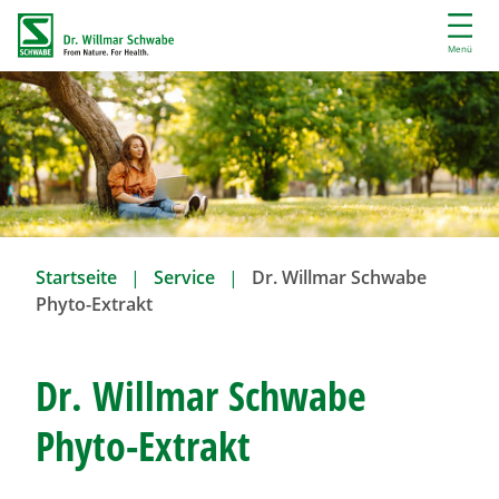
D
i
Menü
r
e
k
t
z
u
m
I
Startseite
Service
Dr. Willmar Schwabe
n
Phyto-Extrakt
h
a
l
Dr. Willmar Schwabe
t
Phyto-Extrakt